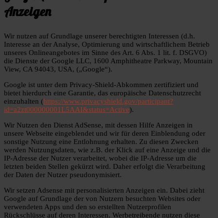
Anzeigen
Wir nutzen auf Grundlage unserer berechtigten Interessen (d.h.
Interesse an der Analyse, Optimierung und wirtschaftlichem Betrieb
unseres Onlineangebotes im Sinne des Art. 6 Abs. 1 lit. f. DSGVO)
die Dienste der Google LLC, 1600 Amphitheatre Parkway, Mountain
View, CA 94043, USA, („Google“).
Google ist unter dem Privacy-Shield-Abkommen zertifiziert und
bietet hierdurch eine Garantie, das europäische Datenschutzrecht
einzuhalten (
https://www.privacyshield.gov/participant?
id=a2zt000000001L5AAI&status=Active
).
Wir Nutzen den Dienst AdSense, mit dessen Hilfe Anzeigen in
unsere Webseite eingeblendet und wir für deren Einblendung oder
sonstige Nutzung eine Entlohnung erhalten. Zu diesen Zwecken
werden Nutzungsdaten, wie z.B. der Klick auf eine Anzeige und die
IP-Adresse der Nutzer verarbeitet, wobei die IP-Adresse um die
letzten beiden Stellen gekürzt wird. Daher erfolgt die Verarbeitung
der Daten der Nutzer pseudonymisiert.
Wir setzen Adsense mit personalisierten Anzeigen ein. Dabei zieht
Google auf Grundlage der von Nutzern besuchten Websites oder
verwendeten Apps und den so erstellten Nutzerprofilen
Rückschlüsse auf deren Interessen. Werbetreibende nutzen diese