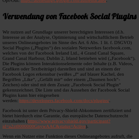
Opt-Out:
https://adssettings.google.com/authenticated
.
Verwendung von Facebook Social Plugins
Wir nutzen auf Grundlage unserer berechtigten Interessen (d.h.
Interesse an der Analyse, Optimierung und wirtschaftlichem Betrieb
unseres Onlineangebotes im Sinne des Art. 6 Abs. 1 lit. f. DSGVO)
Social Plugins („Plugins“) des sozialen Netzwerkes facebook.com,
welches von der Facebook Ireland Ltd., 4 Grand Canal Square,
Grand Canal Harbour, Dublin 2, Irland betrieben wird („Facebook“).
Die Plugins können Interaktionselemente oder Inhalte (z.B. Videos,
Grafiken oder Textbeiträge) darstellen und sind an einem der
Facebook Logos erkennbar (weißes „f“ auf blauer Kachel, den
Begriffen „Like“, „Gefällt mir“ oder einem „Daumen hoch“-
Zeichen) oder sind mit dem Zusatz „Facebook Social Plugin“
gekennzeichnet. Die Liste und das Aussehen der Facebook Social
Plugins kann hier eingesehen
werden:
https://developers.facebook.com/docs/plugins/
.
Facebook ist unter dem Privacy-Shield-Abkommen zertifiziert und
bietet hierdurch eine Garantie, das europäische Datenschutzrecht
einzuhalten (
https://www.privacyshield.gov/participant?
id=a2zt0000000GnywAAC&status=Active
).
Wenn ein Nutzer eine Funktion dieses Onlineangebotes aufruft, die