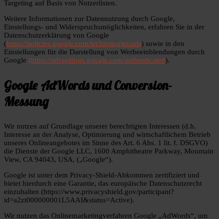
Targeting auf Basis von Nutzerlisten.
Weitere Informationen zur Datennutzung durch Google,
Einstellungs- und Widerspruchsmöglichkeiten, erfahren Sie in der
Datenschutzerklärung von Google
(
https://policies.google.com/technologies/ads
) sowie in den
Einstellungen für die Darstellung von Werbeeinblendungen durch
Google
(https://adssettings.google.com/authenticated
).
Google AdWords und Conversion-
Messung
Wir nutzen auf Grundlage unserer berechtigten Interessen (d.h.
Interesse an der Analyse, Optimierung und wirtschaftlichem Betrieb
unseres Onlineangebotes im Sinne des Art. 6 Abs. 1 lit. f. DSGVO)
die Dienste der Google LLC, 1600 Amphitheatre Parkway, Mountain
View, CA 94043, USA, („Google“).
Google ist unter dem Privacy-Shield-Abkommen zertifiziert und
bietet hierdurch eine Garantie, das europäische Datenschutzrecht
einzuhalten (https://www.privacyshield.gov/participant?
id=a2zt000000001L5AAI&status=Active).
Wir nutzen das Onlinemarketingverfahren Google „AdWords“, um