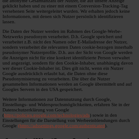
die anonyme Gesamtanzahl der Nutzer, die auf unsere Anzeige
geklickt haben und zu einer mit einem Conversion-Tracking-Tag
versehenen Seite weitergeleitet wurden. Wir erhalten jedoch keine
Informationen, mit denen sich Nutzer persönlich identifizieren
lassen.
Die Daten der Nutzer werden im Rahmen des Google-Werbe-
Netzwerks pseudonym verarbeitet. D.h. Google speichert und
verarbeitet z.B. nicht den Namen oder E-Mailadresse der Nutzer,
sondern verarbeitet die relevanten Daten cookie-bezogen innerhalb
pseudonymer Nutzerprofile. D.h. aus der Sicht von Google werden
die Anzeigen nicht für eine konkret identifizierte Person verwaltet
und angezeigt, sondern für den Cookie-Inhaber, unabhängig davon
wer dieser Cookie-Inhaber ist. Dies gilt nicht, wenn ein Nutzer
Google ausdrücklich erlaubt hat, die Daten ohne diese
Pseudonymisierung zu verarbeiten. Die über die Nutzer
gesammelten Informationen werden an Google übermittelt und auf
Googles Servern in den USA gespeichert.
Weitere Informationen zur Datennutzung durch Google,
Einstellungs- und Widerspruchsmöglichkeiten, erfahren Sie in der
Datenschutzerklärung von Google
(
https://policies.google.com/technologies/ads
) sowie in den
Einstellungen für die Darstellung von Werbeeinblendungen durch
Google
(https://adssettings.google.com/authenticated
).