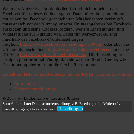
Wenn ein Nutzer Facebookmitglied ist und nicht möchte, dass
Facebook über dieses Onlineangebot Daten über ihn sammelt und
mit seinen bei Facebook gespeicherten Mitgliedsdaten verknüpft,
muss er sich vor der Nutzung unseres Onlineangebotes bei Facebook
ausloggen und seine Cookies löschen. Weitere Einstellungen und
Widersprüche zur Nutzung von Daten für Werbezwecke, sind
innerhalb der Facebook-Profileinstellungen
möglich:
https://www.facebook.com/settings?tab=ads
oder über die
US-amerikanische Seite
http://www.aboutads.info/choices/
oder die
EU-Seite
http://www.youronlinechoices.com/
. Die Einstellungen
erfolgen plattformunabhängig, d.h. sie werden für alle Geräte, wie
Desktopcomputer oder mobile Geräte übernommen.
Erstellt mit Datenschutz-Generator.de von RA Dr. Thomas Schwenke
Impressum
Datenschutzerklärung
© 2017 by Lockemotive | Liquids & Lies
Zum Ändern Ihrer Datenschutzeinstellung, z.B. Erteilung oder Widerruf von
Einstellungen
Einwilligungen, klicken Sie hier: