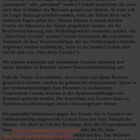
„permanent“ oder „persistent“ werden Cookies bezeichnet, die auch
nach dem Schließen des Browsers gespeichert bleiben. So kann z.B.
der Login-Status gespeichert werden, wenn die Nutzer diese nach
mehreren Tagen aufsuchen. Ebenso können in einem solchen
Cookie die Interessen der Nutzer gespeichert werden, die für
Reichweitenmessung oder Marketingzwecke verwendet werden. Als
„Third-Party-Cookie“ werden Cookies bezeichnet, die von anderen
Anbietern als dem Verantwortlichen, der das Onlineangebot betreibt,
angeboten werden (andernfalls, wenn es nur dessen Cookies sind
spricht man von „First-Party Cookies“).
Wir können temporäre und permanente Cookies einsetzen und
klären hierüber im Rahmen unserer Datenschutzerklärung auf.
Falls die Nutzer nicht möchten, dass Cookies auf ihrem Rechner
gespeichert werden, werden sie gebeten die entsprechende Option in
den Systemeinstellungen ihres Browsers zu deaktivieren.
Gespeicherte Cookies können in den Systemeinstellungen des
Browsers gelöscht werden. Der Ausschluss von Cookies kann zu
Funktionseinschränkungen dieses Onlineangebotes führen.
Ein genereller Widerspruch gegen den Einsatz der zu Zwecken des
Onlinemarketing eingesetzten Cookies kann bei einer Vielzahl der
Dienste, vor allem im Fall des Trackings, über die US-amerikanische
Seite
http://www.aboutads.info/choices/
oder die EU-Seite
http://www.youronlinechoices.com/
erklärt werden. Des Weiteren