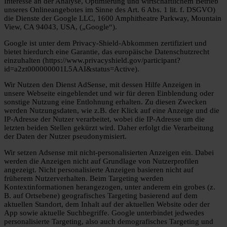
Interesse an der Analyse, Optimierung und wirtschaftlichem Betrieb
unseres Onlineangebotes im Sinne des Art. 6 Abs. 1 lit. f. DSGVO)
die Dienste der Google LLC, 1600 Amphitheatre Parkway, Mountain
View, CA 94043, USA, („Google“).
Google ist unter dem Privacy-Shield-Abkommen zertifiziert und
bietet hierdurch eine Garantie, das europäische Datenschutzrecht
einzuhalten (https://www.privacyshield.gov/participant?
id=a2zt000000001L5AAI&status=Active).
Wir Nutzen den Dienst AdSense, mit dessen Hilfe Anzeigen in
unsere Webseite eingeblendet und wir für deren Einblendung oder
sonstige Nutzung eine Entlohnung erhalten. Zu diesen Zwecken
werden Nutzungsdaten, wie z.B. der Klick auf eine Anzeige und die
IP-Adresse der Nutzer verarbeitet, wobei die IP-Adresse um die
letzten beiden Stellen gekürzt wird. Daher erfolgt die Verarbeitung
der Daten der Nutzer pseudonymisiert.
Wir setzen Adsense mit nicht-personalisierten Anzeigen ein. Dabei
werden die Anzeigen nicht auf Grundlage von Nutzerprofilen
angezeigt. Nicht personalisierte Anzeigen basieren nicht auf
früherem Nutzerverhalten. Beim Targeting werden
Kontextinformationen herangezogen, unter anderem ein grobes (z.
B. auf Ortsebene) geografisches Targeting basierend auf dem
aktuellen Standort, dem Inhalt auf der aktuellen Website oder der
App sowie aktuelle Suchbegriffe. Google unterbindet jedwedes
personalisierte Targeting, also auch demografisches Targeting und